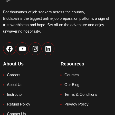
For thousands of job seekers across the country,
Biddabari is the biggest online job preparation platform, a sign of
trustworthiness and hope. Set off on the adventure and enjoy
unwavering hospitality.
About Us
Resources
Biddabari AI
LIVE
🎓
Careers
Courses
Expert Support 24/7
About Us
Our Blog
How can we help? 👋
Courses, Admission, Payment & Support
Instructor
Terms & Conditions
Refund Policy
Privacy Policy
Contact Us