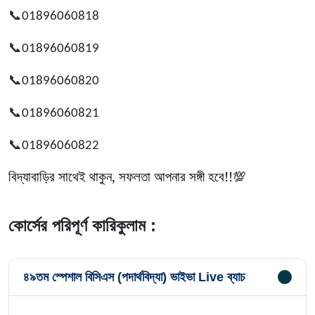
📞
01896060818
📞
01896060819
📞
01896060820
📞
01896060821
📞
01896060822
বিদ্যাবাড়ির সাথেই থাকুন, সফলতা আপনার সঙ্গী হবে!!💯
কোর্সের পরিপূর্ণ কারিকুলাম :
৪৯তম স্পেশাল বিসিএস (পদার্থবিদ্যা) ভাইভা Live ব্যাচ