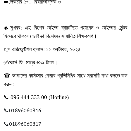
➡️লেকচার-১৩: বিষয়ভিত্তিক-৬
🔥সুখবর: এই বিশেষ ভাইভা ব্যাচটিতে পড়াবেন ও ভাইভার মেন্টর
হিসেবে থাকবেন ভাইভা বিশেষজ্ঞ সম্মানিত শিক্ষকগণ।
👉 ওরিয়েন্টেশন ক্লাস: ১৫ অক্টোবর, ২০২৫
✅কোর্স ফি: মাত্র ৬৯৯ টাকা।
☎ আমাদের কাস্টমার কেয়ার প্রতিনিধির সাথে সরাসরি কথা বলতে কল
করুন:
📞 096 444 333 00 (Hotline)
📞
01896060816
📞
01896060817