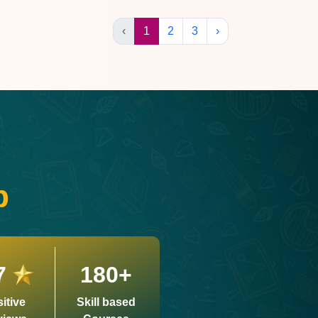
‹
1
2
3
›
p
7
180+
itive
Skill based