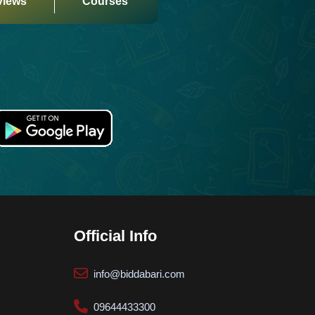
views
Courses
Biddabari AI
LIVE
🎓
Expert Support 24/7
How can we help? 👋
Courses, Admission, Payment & Support
Official Info
info@biddabari.com
09644433300
Start Chat