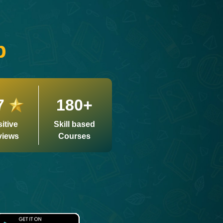
p
7
180+
itive
Skill based
views
Courses