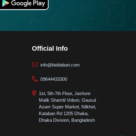
Biddabari AI
LIVE
🎓
Expert Support 24/7
How can we help? 👋
Courses, Admission, Payment & Support
Official Info
info@biddabari.com
09644433300
Start Chat
💬
Get instant answers
1st, 5th-7th Floor, Jashore
POPULAR TOPICS
Malik Shamiti Vobon, Gausul
Azam Super Market, Nilkhet,
Course
Admission
Kataban Rd 1205 Dhaka,
Dhaka Division, Bangladesh