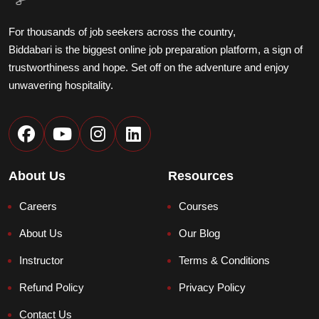
For thousands of job seekers across the country,
Biddabari is the biggest online job preparation platform, a sign of
trustworthiness and hope. Set off on the adventure and enjoy
unwavering hospitality.
About Us
Resources
Biddabari AI
LIVE
🎓
Careers
Courses
Expert Support 24/7
About Us
Our Blog
How can we help? 👋
Courses, Admission, Payment & Support
Instructor
Terms & Conditions
Refund Policy
Privacy Policy
Contact Us