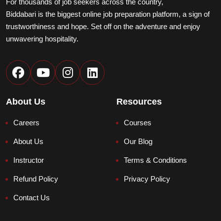
For thousands of job seekers across the country,
Biddabari is the biggest online job preparation platform, a sign of
trustworthiness and hope. Set off on the adventure and enjoy
unwavering hospitality.
About Us
Resources
Biddabari AI
LIVE
🎓
Careers
Courses
Expert Support 24/7
About Us
Our Blog
How can we help? 👋
Courses, Admission, Payment & Support
Instructor
Terms & Conditions
Refund Policy
Privacy Policy
Contact Us